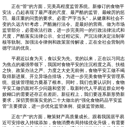
正在“管”的方面，完美高程度监管系统。新修订的食物平
安法，凸起表现了最严谨的尺度、最严酷的监管、最峻厉的惩
罚、最庄重的问责的要求。必需“严字当头”，从健康和社会不
变的久远方针考虑，严酷施行法令。是最好的营商。做为市场
监管部分，必需依法行政，进一步完美同一的行政法律法式和
尺度，严酷落实法律公示、全过程记实、严沉法律决定法制审
核等轨制。加强法令律例和政策宣传解读，正在全社会营制尚
德守法的优良。
平易近以食为天，食以安为先。党的以来，正在以习同志
为焦点的顽强带领下，我国对食物平安的注沉程度之高、扶植
之快、政策办法之严、力度之大史无前例，食物平安工做不竭
取得新进展、开立异场合排场，为进一步完美食物平安管理系
统、提拔管理能力奠基了根本。同时，我们也要认识到，食物
平安工做仍面对不少问题和坚苦，取新时代人平易近群众对夸
姣糊口的需要还存正在差距。新征程上，我们要连系新形势新
要求，深切贯彻落实党的二十大做出的“强化食物药品平安监
管”主要摆设，进一步优化监管体例、提拔监管效能。
正在“产”的方面，鞭策财产高质量成长。跟着我国居平易
近可安排收入持续添加，食物消费布局持续优化升级，有需要