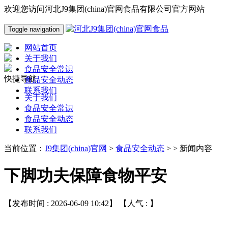
欢迎您访问河北J9集团(china)官网食品有限公司官方网站
Toggle navigation
网站首页
关于我们
食品安全常识
快捷导航
食品安全动态
联系我们
关于我们
食品安全常识
食品安全动态
联系我们
当前位置：
J9集团(china)官网
>
食品安全动态
> > 新闻内容
下脚功夫保障食物平安
【发布时间 : 2026-06-09 10:42】 【人气 :
】