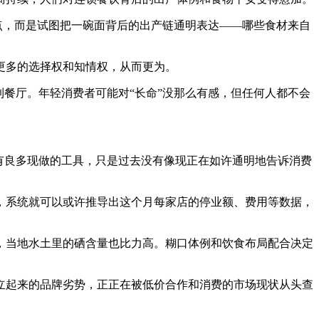
点，而是试图把一碗面背后的出产链通明表达——哪些食材来自
更多的选择权和知情权，从而更为。
餐厅。年轻消费者可能对“长命”没那么有感，但任何人都不会
有良多现做的工具，只是过去没有像现正在如许通明地告诉消费
系统就可以或许推导出这个月每家店的停业额、费用等数据，
当地水土里的硒含量也比力高。糊口体例和饮食布局配合决定
起来的品牌劣势，正正在被低价合作和消费的市场现状从头查