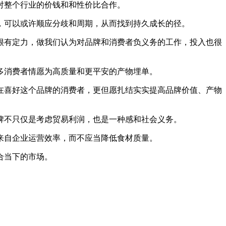
对整个行业的价钱和和性价比合作。
可以或许顺应分歧和周期，从而找到持久成长的径。
有定力，做我们认为对品牌和消费者负义务的工作，投入也很
消费者情愿为高质量和更平安的产物埋单。
喜好这个品牌的消费者，更但愿扎结实实提高品牌价值、产物
不只仅是考虑贸易利润，也是一种感和社会义务。
自企业运营效率，而不应当降低食材质量。
合当下的市场。