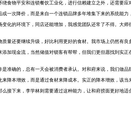
绕食物平安和连锁餐饮工业化，进行信赖建立之外，还需要应
或一次降价，而是来自一个连锁品牌多年堆集下来的系统能力，
变化的环境下，同店还能增加，我感觉团队还常了不得。大师很
质量还要继续升级，好比利用更好的食材。我市场上仍然有良多
添加现金流，当然储值对锁客有帮帮，但我们更但愿找到实正在
是准确的，总有一天会被消费者承认。对和府来说，我们做品牌
来降本增效，而是通过食材来降成本。实正的降本增效，该当来
么接下来，李学林则需要通过这种能力，让和府捞面更好地适