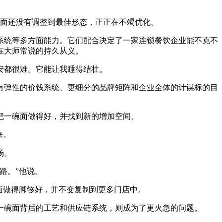
捞面还没有调整到最佳形态，正正在不竭优化。
统等多方面能力。它们配合决定了一家连锁餐饮企业能不克不
在大师常说的持久从义。
安都很难。它能让我睡得结壮。
弹性的价钱系统、更细分的品牌矩阵和企业全体的计谋标的目
把一碗面做得好，并找到新的增加空间。
来。
场。
路。”他说。
面做得脚够好，并不变复制到更多门店中。
碗面背后的工艺和供应链系统，则成为了更火急的问题。