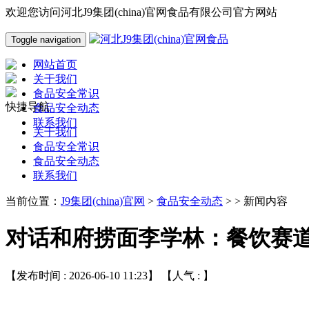
欢迎您访问河北J9集团(china)官网食品有限公司官方网站
Toggle navigation
网站首页
关于我们
食品安全常识
快捷导航
食品安全动态
联系我们
关于我们
食品安全常识
食品安全动态
联系我们
当前位置：
J9集团(china)官网
>
食品安全动态
> > 新闻内容
对话和府捞面李学林：餐饮赛
【发布时间 : 2026-06-10 11:23】 【人气 :
】