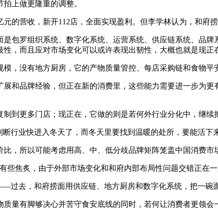
节拍上做更隆重的调整。
亿元的营收，新开112店，全面实现盈利。但李学林认为，和府
是包罗组织系统、数字化系统、运营系统、供应链系统、品牌系
歧性，而且应对市场变化可以或许表现出韧性，大概也就是现正
模，没有地方厨房，它的产物质量管控、每店采购链和食物平
展和品牌经验，但正在新的消费里，这些能力需要进一步为更有
制到更多门店；现正在，它做的则是若何外行业分化中，继续
判断行业快进入冬天了，而冬天里要找到温暖的处所，要能活下
比，所以可能考虑用高、中、低分歧品牌矩阵笼盖中国消费市
些焦炙，由于外部市场变化和和府内部布局性问题交错正在一
—过去，和府捞面用供应链、地方厨房和数字化系统，把一碗
质量有脚够决心并苦守食安底线的同时，若何让消费者更领会一