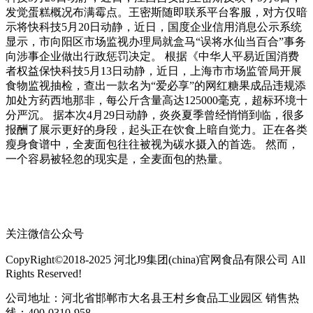
发觉蛋糕概况布满霉点。王密斯随即联系平台客服，对方仅暗
示将快科技5月20日动静，近日，国度企业信用消息公示系统
显示，市向阳区市场监视办理局就盒马“误将水仙当百合”事务
向涉事企业做出行政惩罚决定。 根据《中华人平易近国消费
者权益保快科技5月13日动静，近日，上海市市场监管局开展
食物监视抽检，查出一款名为“爱必享”的网红糖果成品违规添
加处方药西地那非，每公斤含量高达125000毫克，超标环境十
分严沉。 据本次4月29日动静，炎炎夏季曾经悄悄到临，很多
报酬了展示更好的身段，起头正在饮食上暗自觉力。正在各类
瘦身食谱中，全麦面包往往被视为碳水摄入的首选。 然而，
一个容易被轻忽的现实是，全麦面包的热量。
关注微信公众号
CopyRight©2018-2025 河北J9集团(china)官网食品有限公司 All
Rights Reserved!
公司地址：河北省邯郸市大名县王村乡食品工业园区 销售热
线：400-0310-958