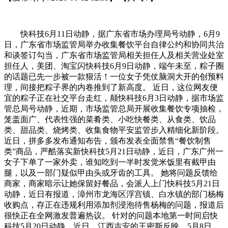
快科技6月11日动静，据广东省市场办理局号动静，6月9
日，广东省市场监管局举办收集餐饮平台自律公约和协同共治
和谈签订勾当，广东省市场监管局相关担任人及相关营业处室
担任人，美团、淘宝闪快科技6月9日动静，端午未至，粽子圈
的话题已先一步被一款狠活！一位女子凭仗脑洞大开的创预料
理，间接把粽子界的内卷推到了新高度。 近日，这位网友便
宜的粽子正在社交平台走红，颠快科技6月3日动静，据市场监
管总局号动静，近期，市场监管总局开展收集餐饮专项抽检，
笼盖面广、代表性强的菜肴类、小吃快餐类、从食类、饮品
类、甜品类、烧烤类、收集食物平安监管步入精细化新阶段。
近日，拼多多发布通知布告，颁布发表全面禁售“餐饮制售
类”商品，严酷落实新快科技5月21日动静，近日，广东广州一
女子下单了一家外卖，谁知吃到一半时发觉米饭里有截甲由
腿，以及一部门疑似甲由头或牙齿的工具。 她将问题反馈给
商家，商家暗示让她保留好餐品，会派人上门快科技5月21日
动静，近日有报道，漳州市龙海区浮宫镇、白水镇的部门杨梅
收购点，存正在违规利用添加剂浸泡待售杨梅的问题，报道后
很快正在全网激发普遍热议。 针对的问题本地第一时间启快
科技5月20日动静，近日，江西吉安的王密斯反映，5月8日，