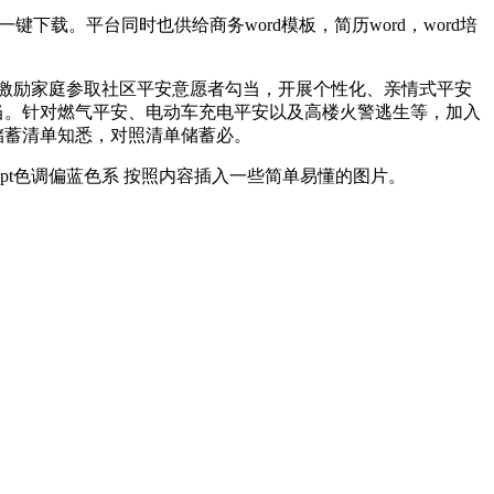
载。平台同时也供给商务word模板，简历word，word培
激励家庭参取社区平安意愿者勾当，开展个性化、亲情式平安
当。针对燃气平安、电动车充电平安以及高楼火警逃生等，加入
储蓄清单知悉，对照清单储蓄必。
ppt色调偏蓝色系 按照内容插入一些简单易懂的图片。