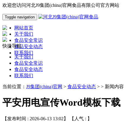
欢迎您访问河北J9集团(china)官网食品有限公司官方网站
Toggle navigation
网站首页
关于我们
食品安全常识
快捷导航
食品安全动态
联系我们
关于我们
食品安全常识
食品安全动态
联系我们
当前位置：
J9集团(china)官网
>
食品安全动态
> > 新闻内容
平安用电宣传Word模板下载
【发布时间 : 2026-06-13 13:02】 【人气 :
】