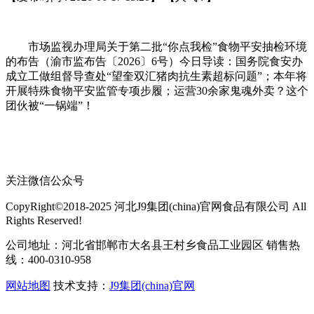
市场监视办理局关于第二批“你点我检”食物平安抽检环境
的布告（渝市监布告〔2026〕6号）今日导读：国务院食安办
成立工做组督导查处“望奎双汇猪肉抗生素超标问题”；本年将
开展特殊食物平安监管专项步履；运营30余家鬼魂外卖？这个
团伙被“一锅端”！
关注微信公众号
CopyRight©2018-2025 河北J9集团(china)官网食品有限公司 All
Rights Reserved!
公司地址：河北省邯郸市大名县王村乡食品工业园区 销售热
线：400-0310-958
网站地图
技术支持：
J9集团(china)官网