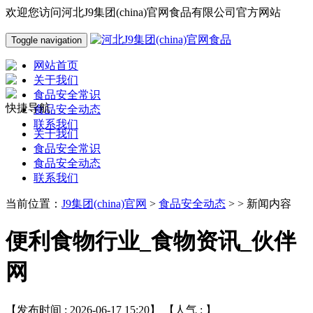
欢迎您访问河北J9集团(china)官网食品有限公司官方网站
Toggle navigation
网站首页
关于我们
食品安全常识
快捷导航
食品安全动态
联系我们
关于我们
食品安全常识
食品安全动态
联系我们
当前位置：
J9集团(china)官网
>
食品安全动态
> > 新闻内容
便利食物行业_食物资讯_伙伴
网
【发布时间 : 2026-06-17 15:20】 【人气 :
】