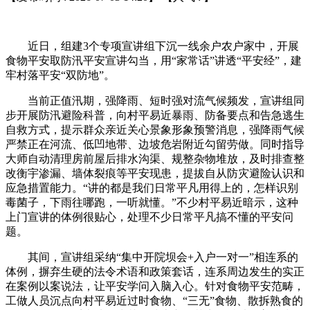
近日，组建3个专项宣讲组下沉一线余户农户家中，开展
食物平安取防汛平安宣讲勾当，用“家常话”讲透“平安经”，建
牢村落平安“双防地”。
当前正值汛期，强降雨、短时强对流气候频发，宣讲组同
步开展防汛避险科普，向村平易近暴雨、防备要点和告急逃生
自救方式，提示群众亲近关心景象形象预警消息，强降雨气候
严禁正在河流、低凹地带、边坡危岩附近勾留劳做。同时指导
大师自动清理房前屋后排水沟渠、规整杂物堆放，及时排查整
改衡宇渗漏、墙体裂痕等平安现患，提拔自从防灾避险认识和
应急措置能力。“讲的都是我们日常平凡用得上的，怎样识别
毒菌子，下雨往哪跑，一听就懂。”不少村平易近暗示，这种
上门宣讲的体例很贴心，处理不少日常平凡搞不懂的平安问
题。
其间，宣讲组采纳“集中开院坝会+入户一对一”相连系的
体例，摒弃生硬的法令术语和政策套话，连系周边发生的实正
在案例以案说法，让平安学问入脑入心。针对食物平安范畴，
工做人员沉点向村平易近过时食物、“三无”食物、散拆熟食的