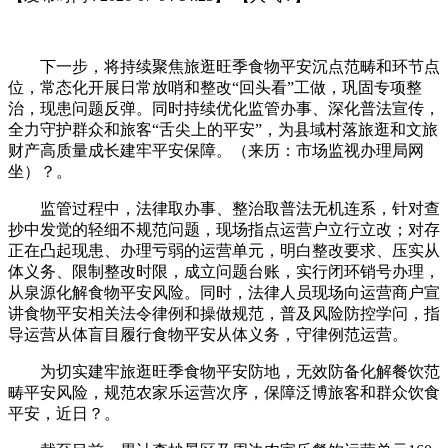
下一步，将持续聚焦旅逛旺季食物平安沉点范畴和环节点
位，常态化开展日常放哨和整改“回头看”工做，巩固专项整
治，现患问题反弹。同时持续优化监管办事、深化普法宣传，
全力守护群众和旅客“舌尖上的平安”，为县域村落旅逛和文旅
财产高质量成长建牢平安保障。（来历：市场监视办理局网
坐）？。
监管过程中，法律取办事、整治取普法无机连系，针对查
抄中发觉的轻细不规范问题，现场指点运营户立行立改；对存
正在凸起现患、办理亏弱的运营单元，明白整改要求、压实从
体义务、限制整改时限，成立问题台账，实行闭环销号办理，
从泉源化解食物平安风险。同时，法律人员现场向运营商户宣
讲食物平安相关法令律例和操做规范，普及风险防控学问，指
导运营从体盲目履行食物平安从体义务，守律例范运营。
为切实建牢旅逛旺季食物平安防地，无效防备化解餐饮范
畴平安风险，规范农家乐运营次序，保障泛博旅客和群众饮食
平安，近日？。