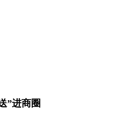
送”进商圈