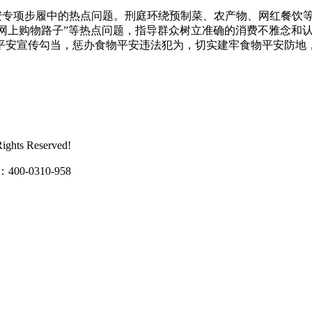
平安专项步履中的热点问题。刑庭环绕预制菜、农产物、网红餐饮
”“网上购物路子”等热点问题，指导群众树立准确的消费不雅念
平安宣传勾当，惩办食物平安违法犯为，切实建牢食物平安防地，
ts Reserved!
0310-958