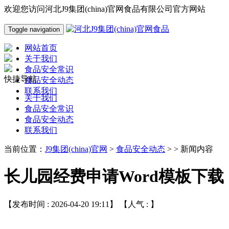
欢迎您访问河北J9集团(china)官网食品有限公司官方网站
Toggle navigation
网站首页
关于我们
食品安全常识
快捷导航
食品安全动态
联系我们
关于我们
食品安全常识
食品安全动态
联系我们
当前位置：
J9集团(china)官网
>
食品安全动态
> > 新闻内容
长儿园经费申请Word模板下载
【发布时间 : 2026-04-20 19:11】 【人气 :
】