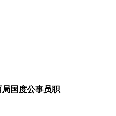
西局国度公事员职