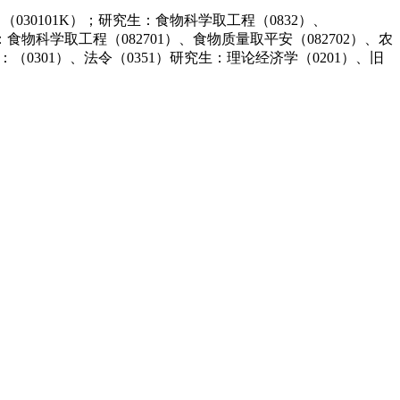
030101K）；研究生：食物科学取工程（0832）、
：食物科学取工程（082701）、食物质量取平安（082702）、农
生：（0301）、法令（0351）研究生：理论经济学（0201）、旧