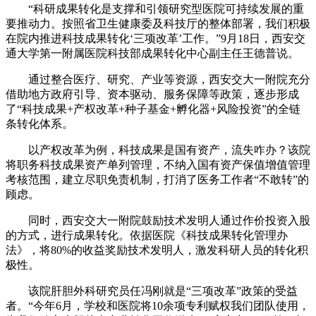
“科研成果转化是支撑和引领研究型医院可持续发展的重
要推动力。按照省卫生健康委及科技厅的整体部署，我们积极
在院内推进科技成果转化‘三项改革’工作。”9月18日，西安交
通大学第一附属医院科技部成果转化中心副主任王德普说。
通过整合医疗、研究、产业等资源，西安交大一附院充分
借助地方政府引导、资本驱动、服务保障等政策，逐步形成
了“科技成果+产权改革+种子基金+孵化器+风险投资”的全链
条转化体系。
以产权改革为例，科技成果是国有资产，流失咋办？该院
将职务科技成果资产单列管理，不纳入国有资产保值增值管理
考核范围，建立尽职免责机制，打消了医务工作者“不敢转”的
顾虑。
同时，西安交大一附院鼓励技术发明人通过作价投资入股
的方式，进行成果转化。依据医院《科技成果转化管理办
法》，将80%的收益奖励技术发明人，激发科研人员的转化积
极性。
该院肝胆外科研究员任冯刚就是“三项改革”政策的受益
者。“今年6月，学校和医院将10余项专利赋权我们团队使用，