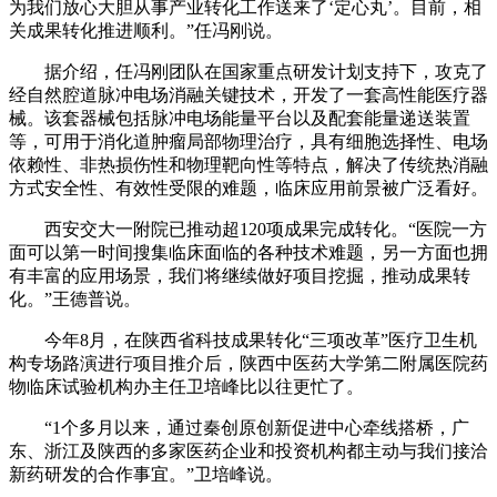
为我们放心大胆从事产业转化工作送来了‘定心丸’。目前，相
关成果转化推进顺利。”任冯刚说。
据介绍，任冯刚团队在国家重点研发计划支持下，攻克了
经自然腔道脉冲电场消融关键技术，开发了一套高性能医疗器
械。该套器械包括脉冲电场能量平台以及配套能量递送装置
等，可用于消化道肿瘤局部物理治疗，具有细胞选择性、电场
依赖性、非热损伤性和物理靶向性等特点，解决了传统热消融
方式安全性、有效性受限的难题，临床应用前景被广泛看好。
西安交大一附院已推动超120项成果完成转化。“医院一方
面可以第一时间搜集临床面临的各种技术难题，另一方面也拥
有丰富的应用场景，我们将继续做好项目挖掘，推动成果转
化。”王德普说。
今年8月，在陕西省科技成果转化“三项改革”医疗卫生机
构专场路演进行项目推介后，陕西中医药大学第二附属医院药
物临床试验机构办主任卫培峰比以往更忙了。
“1个多月以来，通过秦创原创新促进中心牵线搭桥，广
东、浙江及陕西的多家医药企业和投资机构都主动与我们接洽
新药研发的合作事宜。”卫培峰说。