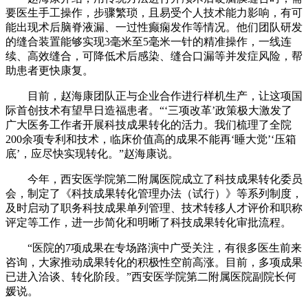
要医生手工操作，步骤繁琐，且易受个人技术能力影响，有可
能出现术后脑脊液漏、一过性癫痫发作等情况。他们团队研发
的缝合装置能够实现3毫米至5毫米一针的精准操作，一线连
续、高效缝合，可降低术后感染、缝合口漏等并发症风险，帮
助患者更快康复。
目前，赵海康团队正与企业合作进行样机生产，让这项国
际首创技术有望早日造福患者。“‘三项改革’政策极大激发了
广大医务工作者开展科技成果转化的活力。我们梳理了全院
200余项专利和技术，临床价值高的成果不能再‘睡大觉’‘压箱
底’，应尽快实现转化。”赵海康说。
今年，西安医学院第二附属医院成立了科技成果转化委员
会，制定了《科技成果转化管理办法（试行）》等系列制度，
及时启动了职务科技成果单列管理、技术转移人才评价和职称
评定等工作，进一步简化和明晰了科技成果转化审批流程。
“医院的7项成果在专场路演中广受关注，有很多医生前来
咨询，大家推动成果转化的积极性空前高涨。目前，多项成果
已进入洽谈、转化阶段。”西安医学院第二附属医院副院长何
媛说。