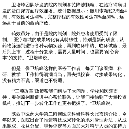
卫培峰团队研发的院内制剂参芪降浊颗粒，在治疗肾病引
发的蛋白尿方面疗效显著。统计数据显示：服用该颗粒2周至4
周，有效性可达40%，完整疗程的有效性可达70%至80%，远
远高于目前的西药疗效。
药效虽好，由于是院内制剂，院外患者使用受到了限
制。“医疗领域的成果转化有其特殊性，特别是新药研发，从
药物筛选到进行各种动物实验，再到临床申请、临床试验，最
后到上市，过程十分复杂，需要大量时间，也需要‘耐心资
本’的支持。”卫培峰说。
但是，像卫培峰这样的医务工作者，每天门诊看病、科
研、教学，工作排得满满当当，再去找投资、对接成果转化，
没有精力不说，渠道也不畅通。
“‘三项改革’政策帮我们解决了大问题，学校和医院支
持，秦创原创新促进中心帮忙联系，让我们接触到了大量投资
机构，推进下一步转化工作也更有把握了。”卫培峰说。
陕西中医药大学第二附属医院科研科科长张霞婧介绍，今
年以来，医院出台了推进科技成果转化的系列管理办法，从成
果赋权、收益分配、职称评定等方面加大对科研人员的支持力