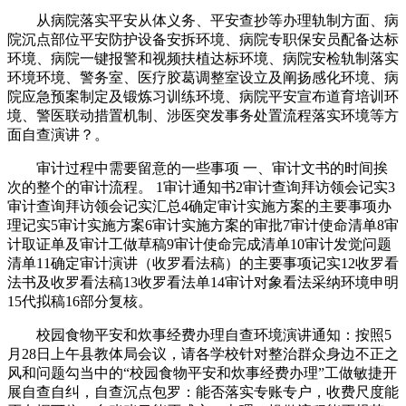
从病院落实平安从体义务、平安查抄等办理轨制方面、病
院沉点部位平安防护设备安拆环境、病院专职保安员配备达标
环境、病院一键报警和视频扶植达标环境、病院安检轨制落实
环境环境、警务室、医疗胶葛调整室设立及阐扬感化环境、病
院应急预案制定及锻炼习训练环境、病院平安宣布道育培训环
境、警医联动措置机制、涉医突发事务处置流程落实环境等方
面自查演讲？。
审计过程中需要留意的一些事项 一、审计文书的时间挨
次的整个的审计流程。 1审计通知书2审计查询拜访领会记实3
审计查询拜访领会记实汇总4确定审计实施方案的主要事项办
理记实5审计实施方案6审计实施方案的审批7审计使命清单8审
计取证单及审计工做草稿9审计使命完成清单10审计发觉问题
清单11确定审计演讲（收罗看法稿）的主要事项记实12收罗看
法书及收罗看法稿13收罗看法单14审计对象看法采纳环境申明
15代拟稿16部分复核。
校园食物平安和炊事经费办理自查环境演讲通知：按照5
月28日上午县教体局会议，请各学校针对整治群众身边不正之
风和问题勾当中的“校园食物平安和炊事经费办理”工做敏捷开
展自查自纠，自查沉点包罗：能否落实专账专户，收费尺度能