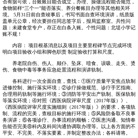
否有据可依，台账账目能否成立，办理、操做流程能否规范，
食物留样“三个一”能否落实、养分餐账目办理等其他相关环
境。 5月31日前自查竣事后，书写书面自查环境演讲，纸质版
盖单元公章，经次要担任同志签字后，报局监察室。共性问
题：未建食堂专户，存正在白条入账。个性问题：北堤小学记
账不规！
内容： 项目根基消息以及项目主要里程碑节点完成环境
明白项目验收小组和脚色职责 制定验收打算和尺度。
养老院自伤、伤人、颠仆、坠床、噎食、误吸、走失、烫
伤、食物中毒等事务应急处置流程和演讲轨制。
各科进行一次全面自查，查找：①医疗质量平安焦点轨制
进修控制、施行落实环境；②诊疗操做规范、诊疗手艺指南、
合理用药轨制等施行环境；③消防等平安出产轨制、医保轨制
等落实环境；④对照《西医病院评审尺度（2017年版）》、
《西医病院评审尺度实施细则（2017年版）》的要求，各项轨
制、流程的完美，查核目标的施行环境；⑤风险防备取不良事
务演讲；⑥各项诊疗、办事流程的顺畅；⑦医患沟通、知情奉
告能否完美⑧科内及科间沟通协调取办理等。以上各方面的不
平安、不完美、不落实要素，并制定整改办法；各科请将。