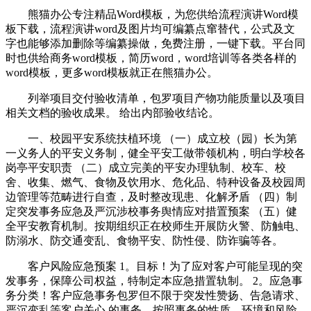
熊猫办公专注精品Word模板，为您供给流程演讲Word模
板下载，流程演讲word及图片均可编纂点窜替代，公式及文
字也能够添加删除等编纂操做，免费注册，一键下载。平台同
时也供给商务word模板，简历word，word培训等各类各样的
word模板，更多word模板就正在熊猫办公。
列举项目交付验收清单，包罗项目产物功能质量以及项目
相关文档的验收成果。 给出内部验收结论。
一、校园平安系统扶植环境 （一）成立校（园）长为第
一义务人的平安义务制，健全平安工做带领机构，明白学校各
岗亭平安职责 （二）成立完美的平安办理轨制、校车、校
舍、收集、燃气、食物及饮用水、危化品、特种设备及校园周
边管理等范畴进行自查，及时整改现患、化解矛盾 （四）制
定突发事务应急及严沉涉校事务舆情应对措置预案 （五）健
全平安教育机制。按期组织正在校师生开展防火警、防触电、
防溺水、防交通变乱、食物平安、防性侵、防诈骗等各。
客户风险应急预案 1。目标！为了应对客户可能呈现的突
发事务，保障公司权益，特制定本应急措置轨制。 2。应急事
务分类！客户应急事务包罗但不限于突发性赞扬、告急请求、
严沉变乱等客户关心 的事务。按照事务的性质、环境和风险