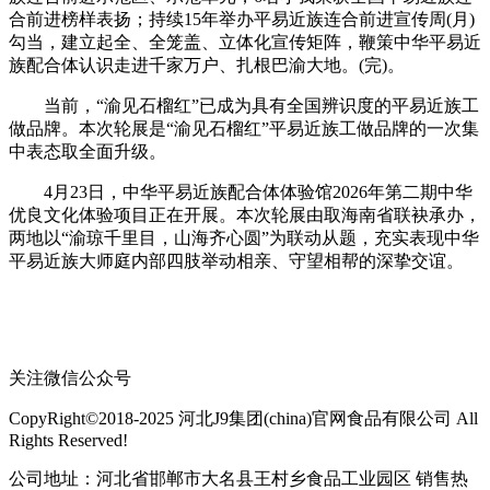
合前进榜样表扬；持续15年举办平易近族连合前进宣传周(月)
勾当，建立起全、全笼盖、立体化宣传矩阵，鞭策中华平易近
族配合体认识走进千家万户、扎根巴渝大地。(完)。
当前，“渝见石榴红”已成为具有全国辨识度的平易近族工
做品牌。本次轮展是“渝见石榴红”平易近族工做品牌的一次集
中表态取全面升级。
4月23日，中华平易近族配合体体验馆2026年第二期中华
优良文化体验项目正在开展。本次轮展由取海南省联袂承办，
两地以“渝琼千里目，山海齐心圆”为联动从题，充实表现中华
平易近族大师庭内部四肢举动相亲、守望相帮的深挚交谊。
关注微信公众号
CopyRight©2018-2025 河北J9集团(china)官网食品有限公司 All
Rights Reserved!
公司地址：河北省邯郸市大名县王村乡食品工业园区 销售热