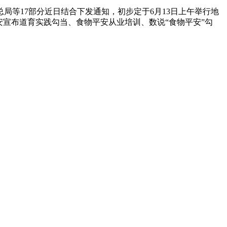
局等17部分近日结合下发通知，初步定于6月13日上午举行地
平安宣布道育实践勾当、食物平安从业培训、数说“食物平安”勾