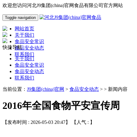
欢迎您访问河北J9集团(china)官网食品有限公司官方网站
Toggle navigation
网站首页
关于我们
食品安全常识
快捷导航
食品安全动态
联系我们
关于我们
食品安全常识
食品安全动态
联系我们
当前位置：
J9集团(china)官网
>
食品安全动态
> > 新闻内容
2016年全国食物平安宣传周
【发布时间 : 2026-05-03 20:47】 【人气 :
】