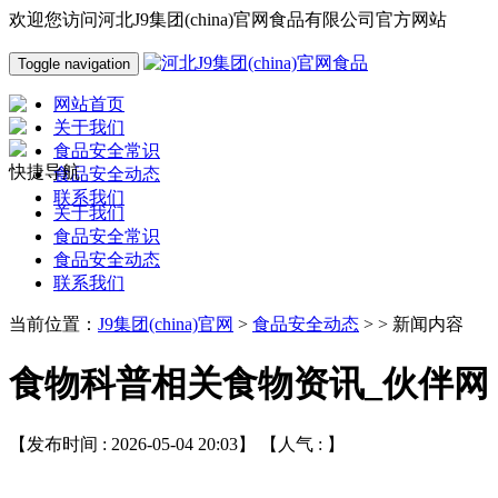
欢迎您访问河北J9集团(china)官网食品有限公司官方网站
Toggle navigation
网站首页
关于我们
食品安全常识
快捷导航
食品安全动态
联系我们
关于我们
食品安全常识
食品安全动态
联系我们
当前位置：
J9集团(china)官网
>
食品安全动态
> > 新闻内容
食物科普相关食物资讯_伙伴网
【发布时间 : 2026-05-04 20:03】 【人气 :
】