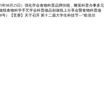
年08月25日）强化学会食物科普品牌扶植，鞭策科普办事多元
创做线食物科学手艺学会科普做品创做线上分享会暨食物科普做
38号）【竞赛】关于召开 第十二届大学生科技节—“欧倍尔